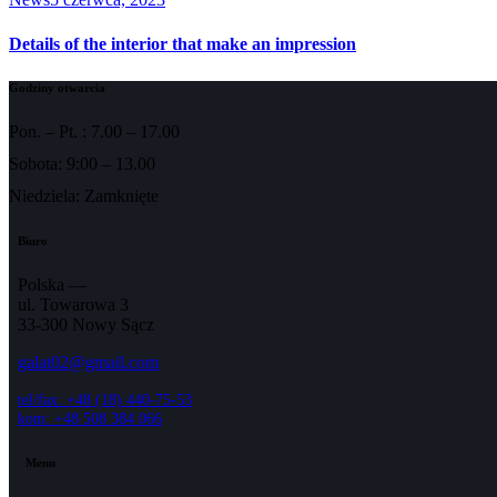
Details of the interior that make an impression
Godziny otwarcia
Pon. – Pt. : 7.00 – 17.00
Sobota: 9:00 – 13.00
Niedziela: Zamknięte
Biuro
Polska —
ul. Towarowa 3
33-300 Nowy Sącz
galat02@gmail.com
tel/fax: +48 (18) 440-75-53
kom: +48 508 384 066
Menu