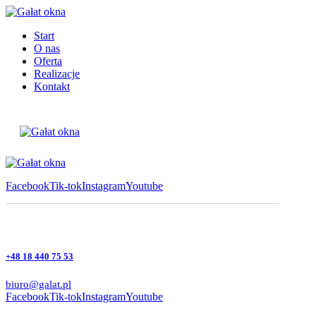
Start
O nas
Oferta
Realizacje
Kontakt
Facebook
Tik-tok
Instagram
Youtube
+48 18 440 75 53
biuro@galat.pl
Facebook
Tik-tok
Instagram
Youtube