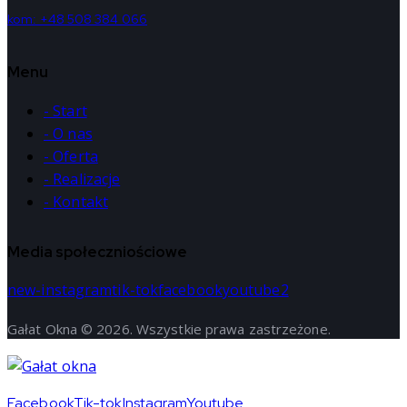
kom: +48 508 384 066
Menu
- Start
- O nas
- Oferta
- Realizacje
- Kontakt
Media społeczniościowe
new-instagram
tik-tok
facebook
youtube2
Gałat Okna © 2026. Wszystkie prawa zastrzeżone.
Facebook
Tik-tok
Instagram
Youtube