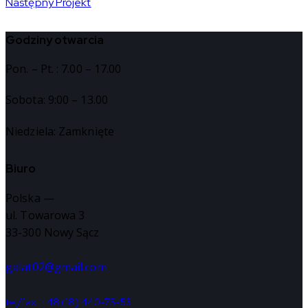
Następny Projekt
Godziny otwarcia
Pon. – Pt. : 7.00 – 17.00
Sobota: 9:00 – 13.00
Niedziela: Zamknięte
Biuro
Polska —
ul. Towarowa 3
33-300 Nowy Sącz
galat02@gmail.com
tel/fax: +48 (18) 440-75-53