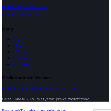
tel/fax: +48 (18) 440-75-53
kom: +48 508 384 066
Menu
- Start
- O nas
- Oferta
- Realizacje
- Kontakt
Media społeczniościowe
new-instagram
tik-tok
facebook
youtube2
Gałat Okna © 2026. Wszystkie prawa zastrzeżone.
Facebook
Tik-tok
Instagram
Youtube