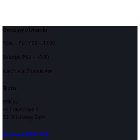
Godziny otwarcia
Pon. – Pt. : 7.00 – 17.00
Sobota: 9:00 – 13.00
Niedziela: Zamknięte
Biuro
Polska —
ul. Towarowa 3
33-300 Nowy Sącz
galat02@gmail.com