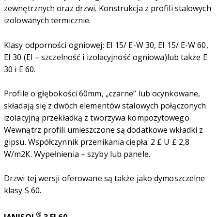
zewnętrznych oraz drzwi. Konstrukcja z profili stalowych
izolowanych termicznie.
Klasy odporności ogniowej: EI 15/ E-W 30, EI 15/ E-W 60,
EI 30 (EI – szczelność i izolacyjność ogniowa)lub także E
30 i E 60.
Profile o głębokości 60mm, „czarne” lub ocynkowane,
składają się z dwóch elementów stalowych połączonych
izolacyjną przekładką z tworzywa kompozytowego.
Wewnątrz profili umieszczone są dodatkowe wkładki z
gipsu. Współczynnik przenikania ciepła: 2 £ U £ 2,8
W/m2K. Wypełnienia – szyby lub panele.
Drzwi tej wersji oferowane są także jako dymoszczelne
klasy S 60.
®