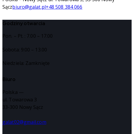
Sącz
biuro@galat.pl
+48 508 384 066
Godziny otwarcia
Pon. – Pt. : 7.00 – 17.00
Sobota: 9:00 – 13.00
Niedziela: Zamknięte
Biuro
Polska —
ul. Towarowa 3
33-300 Nowy Sącz
galat02@gmail.com