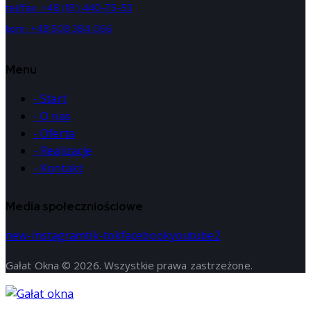
tel/fax: +48 (18) 440-75-53
kom: +48 508 384 066
Menu
- Start
- O nas
- Oferta
- Realizacje
- Kontakt
Media społeczniościowe
new-instagram
tik-tok
facebook
youtube2
Gałat Okna © 2026. Wszystkie prawa zastrzeżone.