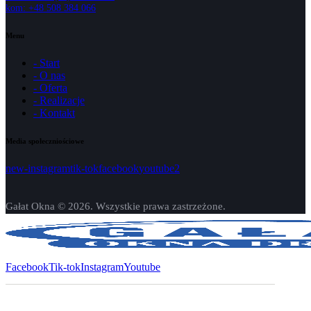
kom: +48 508 384 066
Menu
- Start
- O nas
- Oferta
- Realizacje
- Kontakt
Media społeczniościowe
new-instagram
tik-tok
facebook
youtube2
Gałat Okna © 2026. Wszystkie prawa zastrzeżone.
Facebook
Tik-tok
Instagram
Youtube