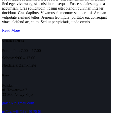
Sed eget viverra egestas nisi in consequat. Fusce sodales augue a
accumsan. Cras sollicitudin, ipsum eget blandit pulvinar. Integer
tincidunt. Cras dapibus. Vivamus elementum semper nisi. Aenean
vulputate eleifend tellus. Aenean leo ligula, porttitor eu, consequat
vitae, eleifend ac, enim. Sed ut perspiciatis, unde omnis…
Read More
Godziny otwarcia
Pon. – Pt. : 7.00 – 17.00
Sobota: 9:00 – 13.00
Niedziela: Zamknięte
Biuro
Polska —
ul. Towarowa 3
33-300 Nowy Sącz
galat02@gmail.com
tel/fax: +48 (18) 440-75-53