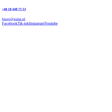
+48 18 440 75 53
biuro@galat.pl
Facebook
Tik-tok
Instagram
Youtube