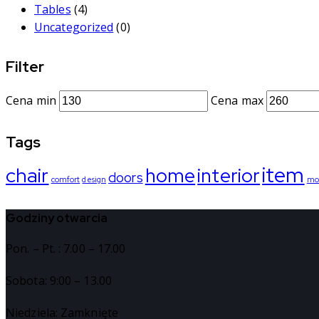
Tables
(4)
Uncategorized
(0)
Filter
Cena min
Cena max
Tags
item
chair
home
interior
doors
comfort
design
mo
Godziny otwarcia
Pon. – Pt. : 7.00 – 17.00
Sobota: 9:00 – 13.00
Niedziela: Zamknięte