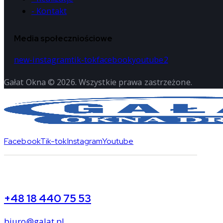
- Kontakt
Media społeczniościowe
new-instagram
tik-tok
facebook
youtube2
Gałat Okna © 2026. Wszystkie prawa zastrzeżone.
Facebook
Tik-tok
Instagram
Youtube
+48 18 440 75 53
biuro@galat.pl