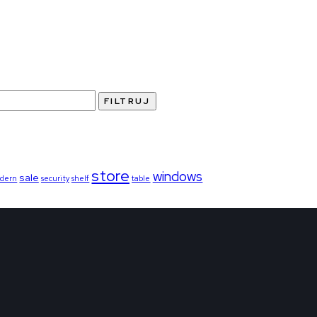
FILTRUJ
store
windows
sale
dern
security
shelf
table