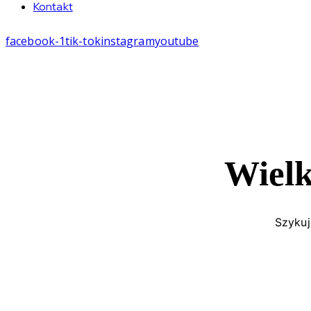
Kontakt
facebook-1
tik-tok
instagram
youtube
Wielk
Szykuj