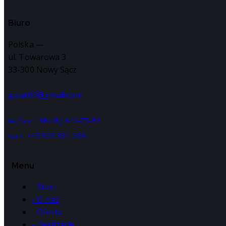
Biuro
Polska —
ul. Towarowa 3
33-300 Nowy Sącz
galat02@gmail.com
tel/fax: +48 (18) 440-75-53
kom: +48 508 384 066
Menu
- Start
- O nas
- Oferta
- Realizacje